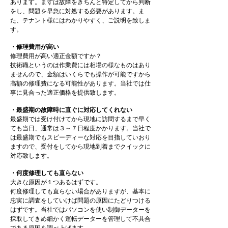
あります。まずは故障をきちんと特定してから判断
をし、問題を早急に対処する必要があります。ま
た、テナント様にはわかりやすく、ご説明を致しま
す。
・修理費用が高い
修理費用が高い適正金額ですか？
技術職というのは作業費には相場の様なものはあり
ませんので、金額はいくらでも操作が可能ですから
高額の修理費になる可能性があります。当社では仕
事に見合った適正価格を提供致します。
・最盛期の故障時に直ぐに対応してくれない
最盛期では受け付けてから現地に訪問するまで早く
ても当日、通常は３～７日程度かかります。当社で
は最盛期でもスピーディーな対応を目指していおり
ますので、受付をしてから現地到着までクイックに
対応致します。
・何度修理しても直らない
大きな原因が１つあるはずです。
何度修理しても直らない場合がありますが、基本に
忠実に調査をしていけば問題の原因にたどりつける
はずです。当社ではパソコンを使い制御データーを
採取してきめ細かく運転データーを管理して不具合