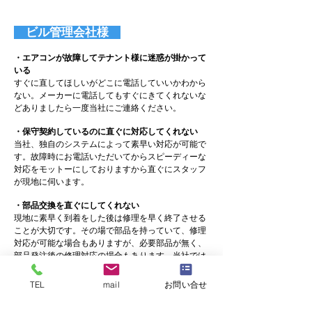
ビル管理会社様
・エアコンが故障してテナント様に迷惑が掛かって
いる
すぐに直してほしいがどこに電話していいかわから
ない。メーカーに電話してもすぐにきてくれないな
どありましたら一度当社にご連絡ください。
・保守契約しているのに直ぐに対応してくれない
当社、独自のシステムによって素早い対応が可能で
す。故障時にお電話いただいてからスピーディーな
対応をモットーにしておりますから直ぐにスタッフ
が現地に伺います。
・部品交換を直ぐにしてくれない
現地に素早く到着をした後は修理を早く終了させる
ことが大切です。その場で部品を持っていて、修理
対応が可能な場合もありますが、必要部品が無く、
部品発注後の修理対応の場合もあります。当社では
ある程度必要な部品をストックして置き、もしもの
ときに対応出来るように備えておきます。
TEL
mail
お問い合せ
・提案がない（修繕計画など）