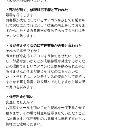
である原因を調べ上げます。
・部品が無く、修理対応不能と言われた
最善を尽くします！
お客様が大切にしているエアコンを少しでも延命を
してお役にたてればと日々技術の向上をしておりま
すから、たとえ直る確率が数％であっても当社はチ
ャレンジ致します。
・まだ使えそうなのに本体交換が必要と言われた
それって本当ですか？
出来れば今あるエアコンを長持ちさせたい。しか
し、部品が無いからとか高額修理が発生するからな
どの理由で新しいエアコンに交換を勧められた事は
ありませんか？まだ使えそうなのにもったいな
い・・当社では、メンテナンスの使命として長持ち
をさせる事を前提に取り組んでおりますから最大限
の努力を試みます。
・保守料金が高い
見直しませんか？
お電話やメールを頂いてから現地を一度下見させて
頂きます。その場で料金を提示させていただくこと
も出来ます。保守契約のお見積りは無料ですからお
気軽にご連絡ください。