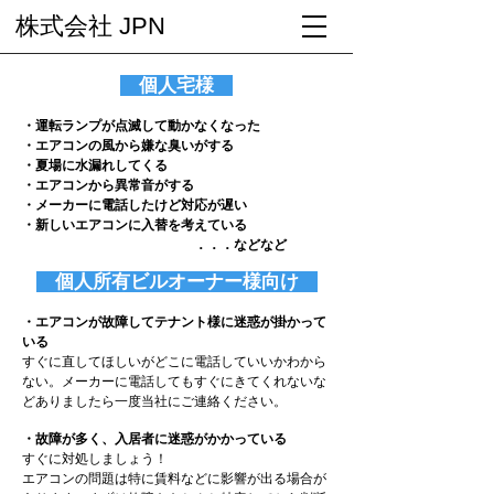
株式会社 JPN
個人宅様
・運転ランプが点滅して動かなくなった
・エアコンの風から嫌な臭いがする
・夏場に水漏れしてくる
・エアコンから異常音がする
・メーカーに電話したけど対応が遅い
・新しいエアコンに入替を考えている
．．．などなど
個人所有ビルオーナー様向け
・エアコンが故障してテナント様に迷惑が掛かって
いる
すぐに直してほしいがどこに電話していいかわから
ない。メーカーに電話してもすぐにきてくれないな
どありましたら一度当社にご連絡ください。
・故障が多く、入居者に迷惑がかかっている
すぐに対処しましょう！
エアコンの問題は特に賃料などに影響が出る場合が